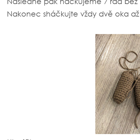
Následně pak háčkujeme 7 řad bez 
Nakonec sháčkujte vždy dvě oka až