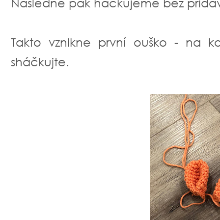
Následně pak háčkujeme bez přidává
Takto vznikne první ouško - na 
sháčkujte.