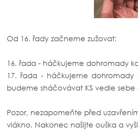
Od 16. řady začneme zužovat:
16. řada - háčkujeme dohromady kaž
17. řada - háčkujeme dohromady k
budeme sháčovávat KS vedle sebe a 
Pozor, nezapomeňte před uzavřením 
vlákno. Nakonec našijte ouška a vyšij