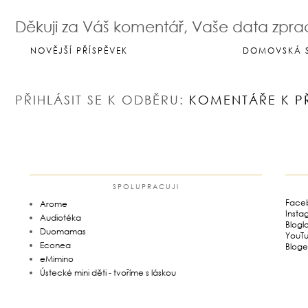
Děkuji za Váš komentář, Vaše data zpr
NOVĚJŠÍ PŘÍSPĚVEK
DOMOVSKÁ 
PŘIHLÁSIT SE K ODBĚRU:
KOMENTÁŘE K P
SPOLUPRACUJI
Face
Arome
Insta
Audiotéka
Blogl
Duomamas
YouT
Econea
Bloge
eMimino
Ústecké mini děti - tvoříme s láskou