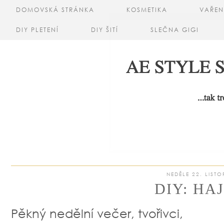
DOMOVSKÁ STRÁNKA
KOSMETIKA
VAŘEN
DIY PLETENÍ
DIY ŠITÍ
SLEČNA GIGI
NEDĚLE 22. LIST
DIY: HA
Pěkný nedělní večer, tvořivci,