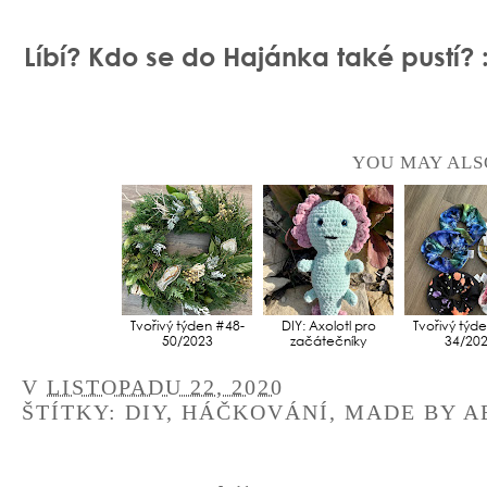
Líbí? Kdo se do Hajánka také pustí? 
YOU MAY ALS
Tvořivý týden #48-
DIY: Axolotl pro
Tvořivý týd
50/2023
začátečníky
34/20
V
LISTOPADU 22, 2020
ŠTÍTKY:
DIY
,
HÁČKOVÁNÍ
,
MADE BY A