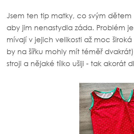
Jsem ten tip matky, co svým dětem 
aby jim nenastydla záda. Problém j
mívají v jejich velikosti až moc široká
by na šířku mohly mít téměř dvakrát
stroji a nějaké tílko ušiji - tak akorát 