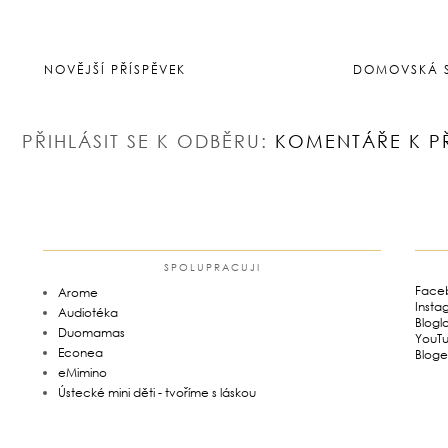
NOVĚJŠÍ PŘÍSPĚVEK
DOMOVSKÁ 
PŘIHLÁSIT SE K ODBĚRU:
KOMENTÁŘE K P
SPOLUPRACUJI
Face
Arome
Insta
Audiotéka
Blogl
Duomamas
YouT
Econea
Bloge
eMimino
Ústecké mini děti - tvoříme s láskou