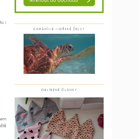
to i
CHRÁNÍME MOŘSKÉ ŽELVY
OBLÍBENÉ ČLÁNKY
jsem
eště