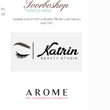
í by
e až
zadejte kód CMVN a získejte 5% slevu při nákupu
nad 100,-