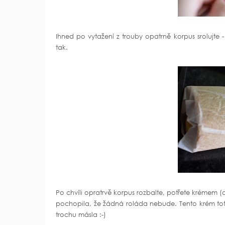
Ihned po vytažení z trouby opatrně korpus srolujte -
tak.
Po chvíli opratrvě korpus rozbalte, potřete krémem (
pochopila, že žádná roláda nebude. Tento krém toti
trochu másla :-)