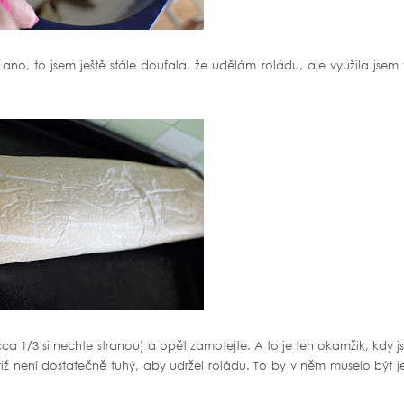
 ano, to jsem ještě stále doufala, že udělám roládu, ale využila jsem 
cca 1/3 si nechte stranou) a opět zamotejte. A to je ten okamžik, kdy 
ž není dostatečně tuhý, aby udržel roládu. To by v něm muselo být j