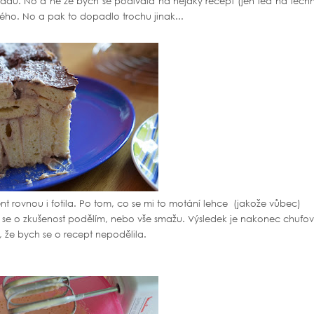
ládu. No a ne že bych se podívala na nějaký recept (jen ted na tech
vého. No a pak to dopadlo trochu jinak...
ent rovnou i fotila. Po tom, co se mi to motání lehce (jakože vůbec)
ak se o zkušenost podělím, nebo vše smažu. Výsledek je nakonec chuťo
, že bych se o recept nepodělila.