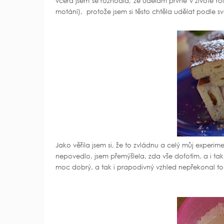
včera jsem se rozhodla, že udělám prvně v životě ro
motání), protože jsem si těsto chtěla udělat podle s
Jako věřila jsem si, že to zvládnu a celý můj experim
nepovedlo, jsem přemýšlela, zda vše dofotím, a i t
moc dobrý, a tak i prapodivný vzhled nepřekonal to