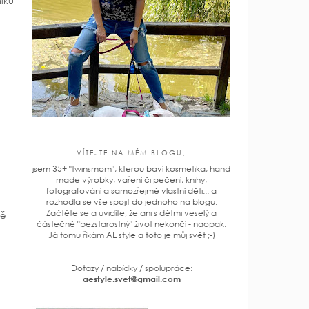
niku
VÍTEJTE NA MÉM BLOGU,
jsem 35+ "twinsmom", kterou baví kosmetika, hand
made výrobky, vaření či pečení, knihy,
fotografování a samozřejmě vlastní děti... a
rozhodla se vše spojit do jednoho na blogu.
Začtěte se a uvidíte, že ani s dětmi veselý a
vě
částečně "bezstarostný" život nekončí - naopak.
Já tomu říkám AE style a toto je můj svět ;-)
Dotazy / nabídky / spolupráce:
aestyle.svet@gmail.com