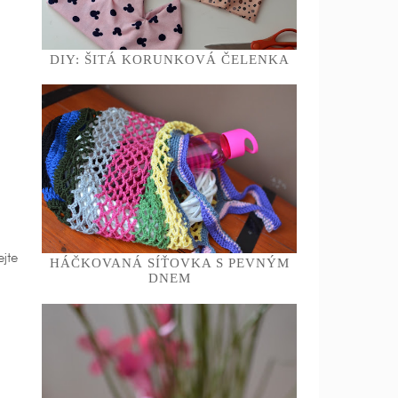
DIY: ŠITÁ KORUNKOVÁ ČELENKA
ejte
HÁČKOVANÁ SÍŤOVKA S PEVNÝM
DNEM