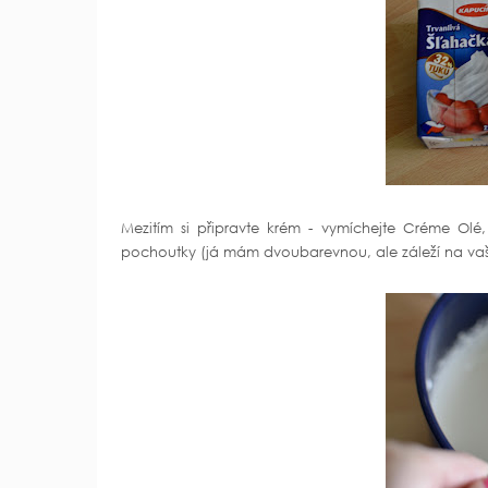
Mezitím si připravte krém - vymíchejte Créme Olé
pochoutky (já mám dvoubarevnou, ale záleží na vaši