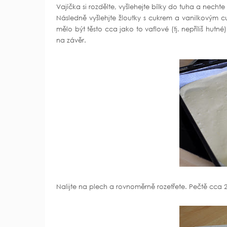
Vajíčka si rozdělte, vyšlehejte bílky do tuha a nechte
Následně vyšlehjte žloutky s cukrem a vanilkovým cu
mělo být těsto cca jako to vaflové (tj. nepříliš hutn
na závěr.
Nalijte na plech a rovnoměrně rozetřete. Pečtě cca 25