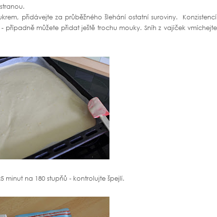
 stranou.
krem, přidávejte za průběžného šlehání ostatní suroviny. Konzistenc
é) - případně můžete přidat ještě trochu mouky. Sníh z vajíček vmíchejt
 minut na 180 stupňů - kontrolujte špejlí.