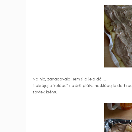
No nic, zanadávala jsem si a jela dál...
Nakrájejte "roládu" na širší pláty, naskládejte do hřbet
zbytek krému.