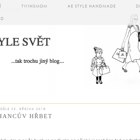
Í
TWINSMOM
AE STYLE HANDMADE
D
AD
DĚLE 25. BŘEZNA 2018
HANCŮV HŘBET