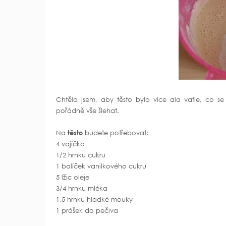
Chtěla jsem, aby těsto bylo více ala vafle, co se 
pořádně vše šlehat.
Na
těsto
budete potřebovat:
4 vajíčka
1/2 hrnku cukru
1 balíček vanilkového cukru
5 lžic oleje
3/4 hrnku mléka
1,5 hrnku hladké mouky
1 prášek do pečiva