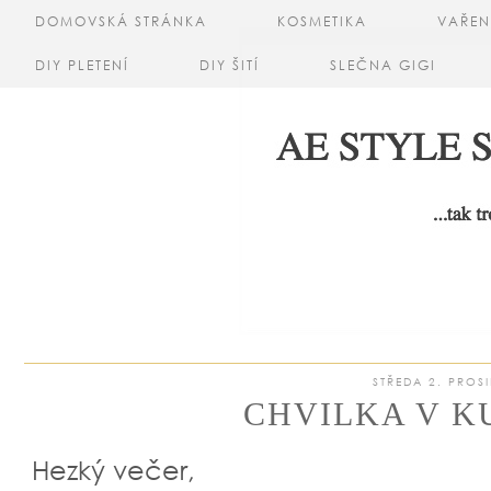
DOMOVSKÁ STRÁNKA
KOSMETIKA
VAŘEN
DIY PLETENÍ
DIY ŠITÍ
SLEČNA GIGI
STŘEDA 2. PROS
CHVILKA V K
Hezký večer,