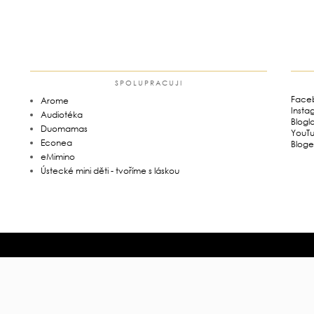
SPOLUPRACUJI
Face
Arome
Insta
Audiotéka
Blogl
Duomamas
YouT
Econea
Bloge
eMimino
Ústecké mini děti - tvoříme s láskou