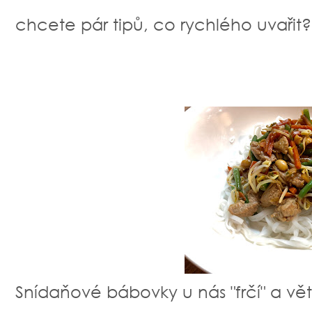
chcete pár tipů, co rychlého uvařit? I
Snídaňové bábovky u nás "frčí" a v