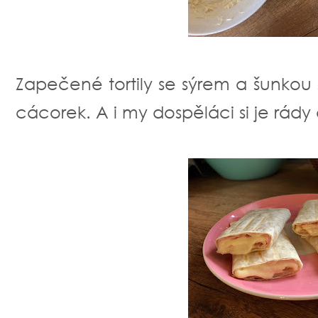
Zapečené tortily se sýrem a šunkou 
cácorek. A i my dospěláci si je rád