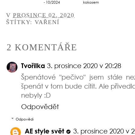
- 10/2024
kokosem
V
PROSINCE 02, 2020
ŠTÍTKY:
VAŘENÍ
2 KOMENTÁŘE
Tvořilka
3. prosince 2020 v 20:28
Špenátové "pečivo" jsem stále ne
špenát v tom bude cítit. Ale přivedl
nebyly :D
Odpovědět
Odpovědi
AE style svět
3. prosince 2020 v 2