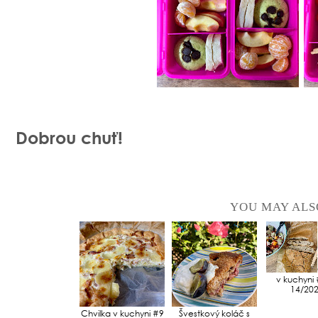
Dobrou chuť!
YOU MAY ALS
v kuchyni 
14/20
Chvilka v kuchyni #9
Švestkový koláč s